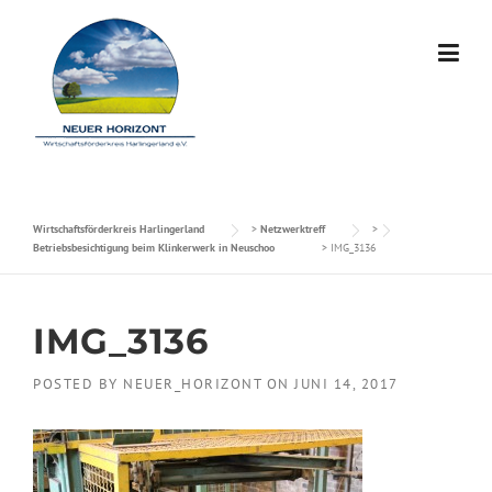
Skip to content
Wirtschaftsförderkreis Harlingerland
>
Netzwerktreff
>
Betriebsbesichtigung beim Klinkerwerk in Neuschoo
>
IMG_3136
IMG_3136
POSTED BY
NEUER_HORIZONT
ON
JUNI 14, 2017