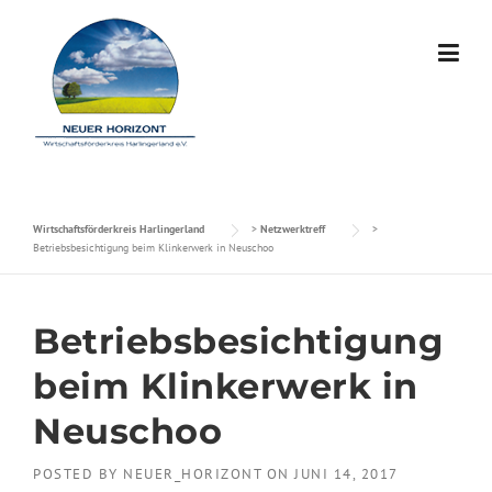
Skip to content
Wirtschaftsförderkreis Harlingerland
>
Netzwerktreff
>
Betriebsbesichtigung beim Klinkerwerk in Neuschoo
Betriebsbesichtigung
beim Klinkerwerk in
Neuschoo
POSTED BY
NEUER_HORIZONT
ON
JUNI 14, 2017