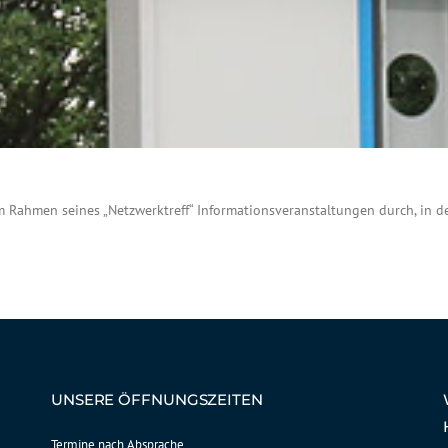
t im Rahmen seines „Netzwerktreff“ Informationsveranstaltungen durch, in 
UNSERE ÖFFNUNGSZEITEN
Termine nach Absprache.