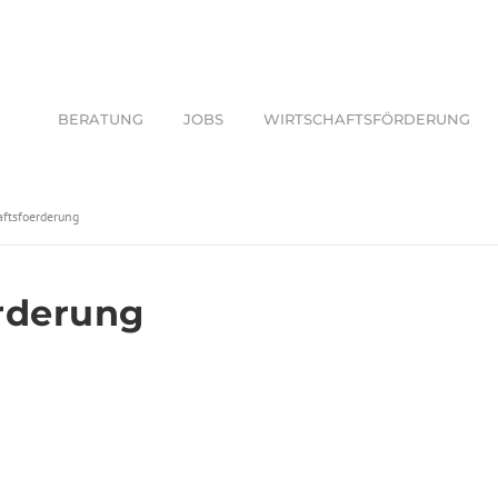
BERATUNG
JOBS
WIRTSCHAFTSFÖRDERUNG
aftsfoerderung
rderung