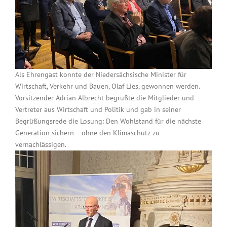
Als Ehrengast konnte der Niedersächsische Minister für
Wirtschaft, Verkehr und Bauen, Olaf Lies, gewonnen werden.
Vorsitzender Adrian Albrecht begrüßte die Mitglieder und
Vertreter aus Wirtschaft und Politik und gab in seiner
Begrüßungsrede die Losung: Den Wohlstand für die nächste
Generation sichern – ohne den Klimaschutz zu
vernachlässigen.