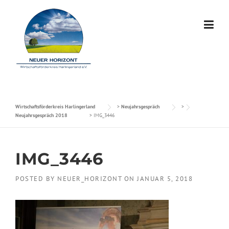
Skip to content
Wirtschaftsförderkreis Harlingerland
>
Neujahrsgespräch
>
Neujahrsgespräch 2018
>
IMG_3446
IMG_3446
POSTED BY
NEUER_HORIZONT
ON
JANUAR 5, 2018