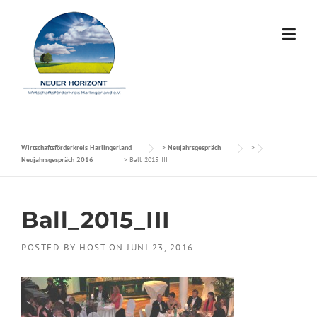
Skip to content
Wirtschaftsförderkreis Harlingerland
>
Neujahrsgespräch
>
Neujahrsgespräch 2016
>
Ball_2015_III
Ball_2015_III
POSTED BY
HOST
ON
JUNI 23, 2016