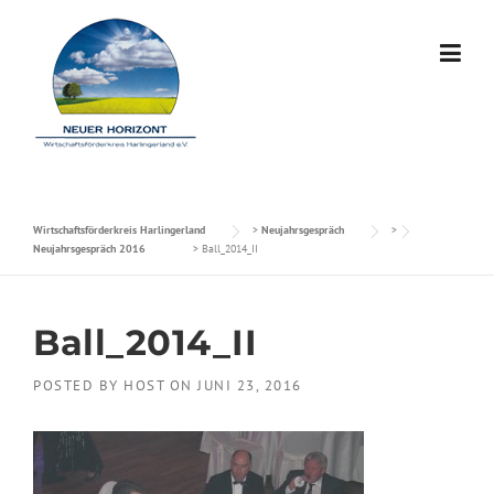
Skip to content
Wirtschaftsförderkreis Harlingerland
>
Neujahrsgespräch
>
Neujahrsgespräch 2016
>
Ball_2014_II
Ball_2014_II
POSTED BY
HOST
ON
JUNI 23, 2016