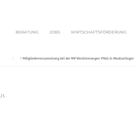
BERATUNG
JOBS
WIRTSCHAFTSFÖRDERUNG
>
Mitgliederversammlung bei der NV-Versicherungen VVaG in Neuharlingers
025