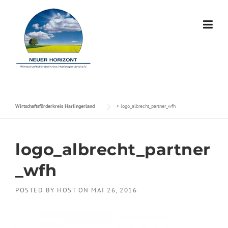
Skip to content
Wirtschaftsförderkreis Harlingerland
>
logo_albrecht_partner_wfh
logo_albrecht_partner
_wfh
POSTED BY
HOST
ON
MAI 26, 2016