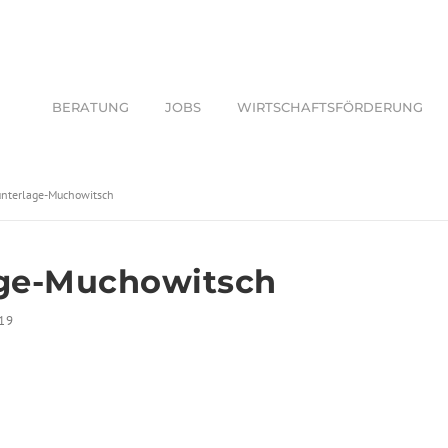
BERATUNG
JOBS
WIRTSCHAFTSFÖRDERUNG
sunterlage-Muchowitsch
age-Muchowitsch
19