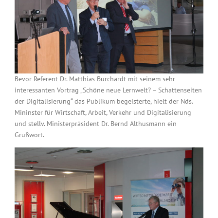
Bevor Referent Dr. Matthias Burchardt mit seinem sehr
interessanten Vortrag „Schöne neue Lernwelt? – Schattenseiten
der Digitalisierung“ das Publikum begeisterte, hielt der Nds.
Mininster für Wirtschaft, Arbeit, Verkehr und Digitalisierung
und stellv. Ministerpräsident Dr. Bernd Althusmann ein
Grußwort.