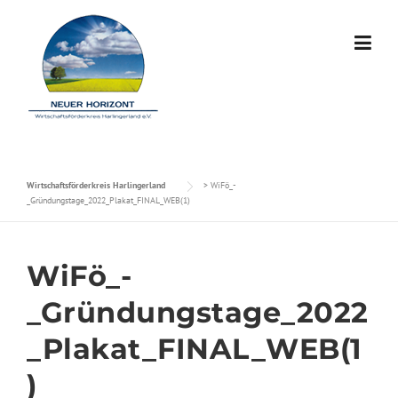
Skip to content
Wirtschaftsförderkreis Harlingerland
>
WiFö_-
_Gründungstage_2022_Plakat_FINAL_WEB(1)
WiFö_-
_Gründungstage_2022
_Plakat_FINAL_WEB(1
)