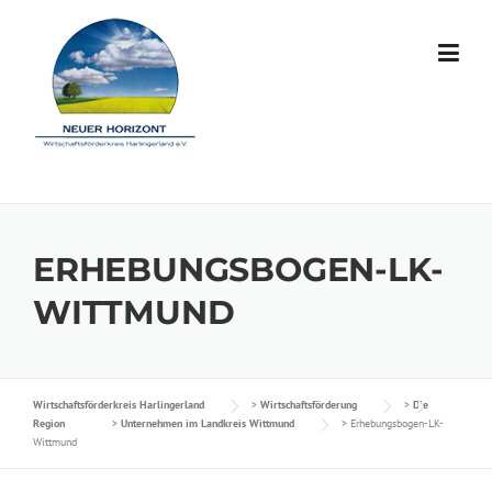
Skip to content
ERHEBUNGSBOGEN-LK-
WITTMUND
Wirtschaftsförderkreis Harlingerland
>
Wirtschaftsförderung
>
Die
Region
>
Unternehmen im Landkreis Wittmund
>
Erhebungsbogen-LK-
Wittmund