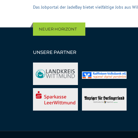
Das Jobportal der JadeBay bietet vielfältige Jobs aus 
NEUER HORIZONT
UNSERE PARTNER