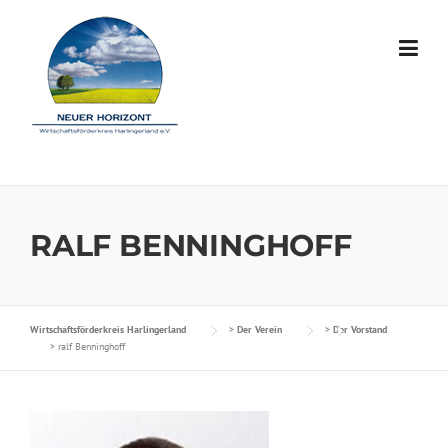
Skip to content
RALF BENNINGHOFF
Wirtschaftsförderkreis Harlingerland
>
Der Verein
>
Der Vorstand
>
ralf Benninghoff