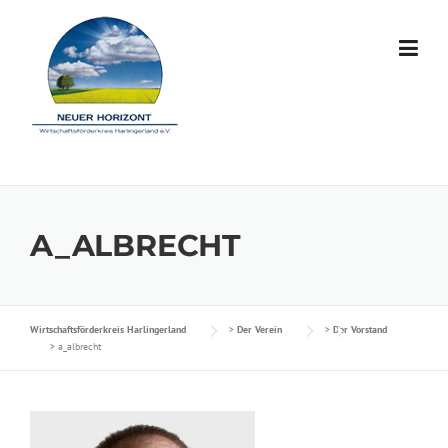
Skip to content
A_ALBRECHT
Wirtschaftsförderkreis Harlingerland
>
Der Verein
>
Der Vorstand
>
a_albrecht